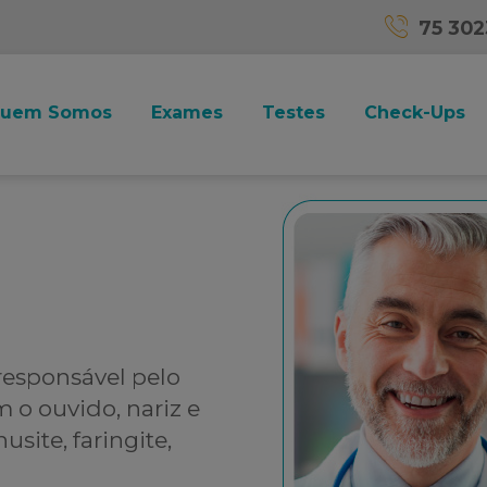
75 30
uem Somos
Exames
Testes
Check-Ups
responsável pelo
o ouvido, nariz e
site, faringite,