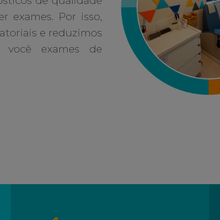
sticos de qualidade
er exames. Por isso,
atoriais e reduzimos
 a você exames de