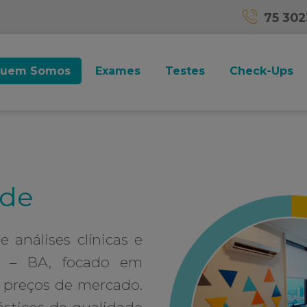
75 30
uem Somos
Exames
Testes
Check-Ups
úde
análises clínicas e
a – BA, focado em
s preços de mercado.