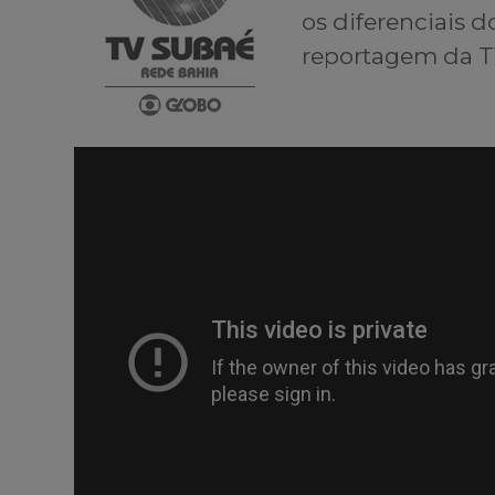
os diferenciais d
reportagem da T