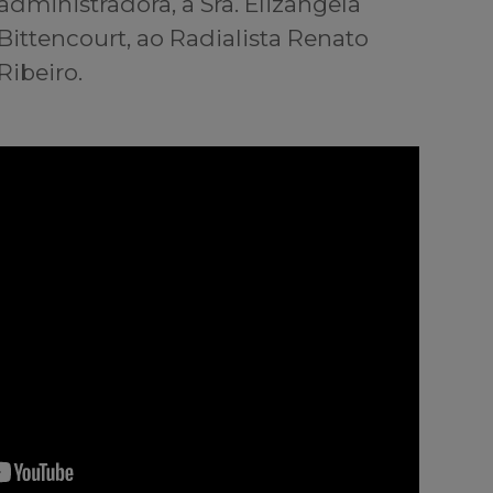
administradora, a Sra. Elizângela
Bittencourt, ao Radialista Renato
Ribeiro.