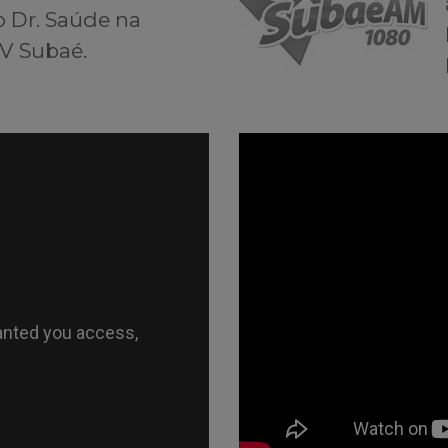
o Dr. Saúde na
V Subaé.