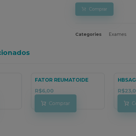
Comprar
Categories
Exames
cionados
FATOR REUMATOIDE
HBSAG
R$
6,00
R$
23,
Comprar
C