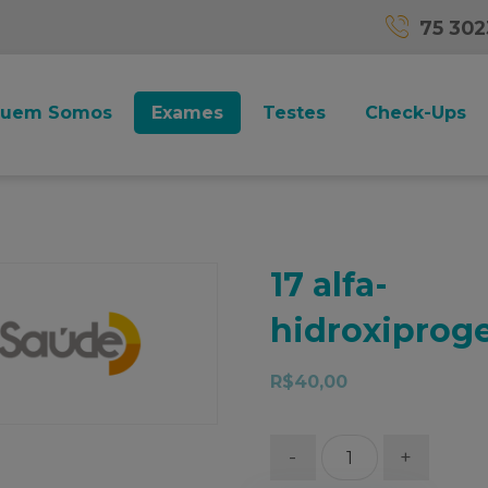
75 30
uem Somos
Exames
Testes
Check-Ups
17 alfa-
hidroxiprog
R$
40,00
-
+