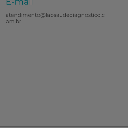
E-mail
atendimento@labsaudediagnostico.c
om.br