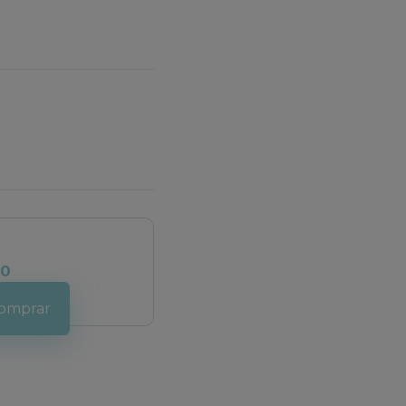
00
omprar