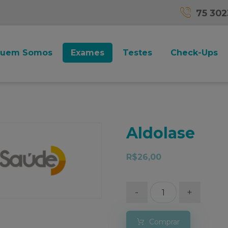
75 30
uem Somos
Exames
Testes
Check-Ups
Aldolase
R$
26,00
-
+
Comprar