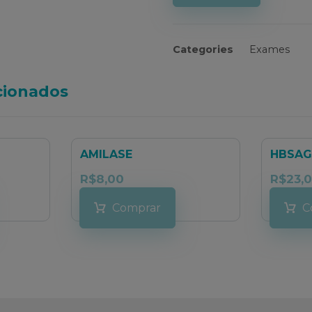
Categories
Exames
cionados
AMILASE
HBSAG
R$
8,00
R$
23,
Comprar
C