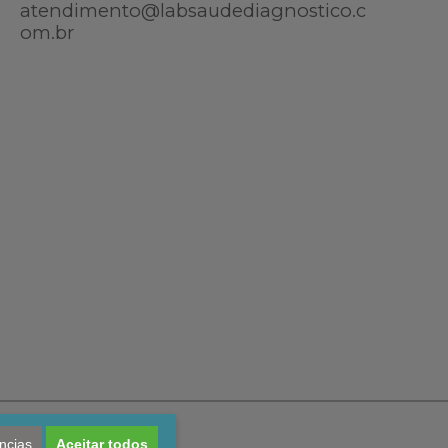
atendimento@labsaudediagnostico.c
om.br
ncias
Aceitar todos