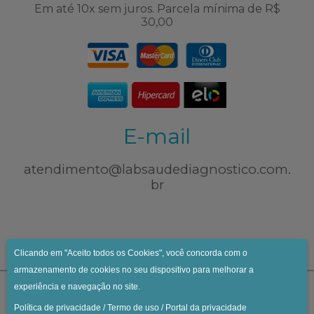
Em até 10x sem juros. Parcela mínima de R$
30,00
E-mail
atendimento@labsaudediagnostico.com.
br
Clicando em "Aceito todos os Cookies", você concorda com o
armazenamento de cookies no seu dispositivo para melhorar a
experiência e navegação no site.
Política de privacidade
/
Termo de uso
/
Portal da privacidade