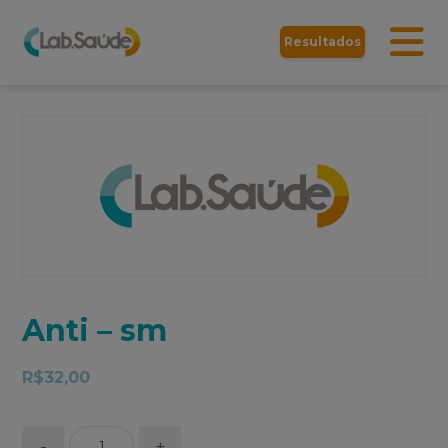
Resultados
Anti – sm
R$
32,00
-
+