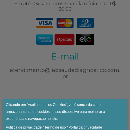
Em até 10x sem juros. Parcela mínima de R$
30,00
E-mail
atendimento@labsaudediagnostico.com.
br
Clicando em "Aceito todos os Cookies", você concorda com o
armazenamento de cookies no seu dispositivo para melhorar a
experiência e navegação no site.
Política de privacidade
/
Termo de uso
/
Portal da privacidade