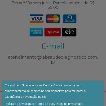
Em até 10x sem juros. Parcela mínima de R$
30,00
E-mail
atendimento@labsaudediagnostico.com.
br
Clicando em "Aceito todos os Cookies", você concorda com o
armazenamento de cookies no seu dispositivo para melhorar a
experiência e navegação no site.
Política de privacidade
/
Termo de uso
/
Portal da privacidade