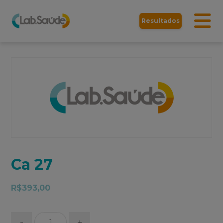
Resultados
Ca 27
R$
393,00
-
+