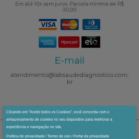
Em até 10x sem juros. Parcela mínima de R$
30,00
E-mail
atendimento@labsaudediagnostico.com.
br
Clicando em "Aceito todos os Cookies", você concorda com o
armazenamento de cookies no seu dispositivo para melhorar a
experiência e navegação no site.
Política de privacidade
/
Termo de uso
/
Portal da privacidade