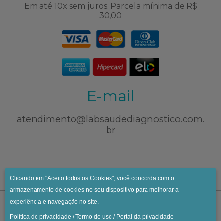
Em até 10x sem juros. Parcela mínima de R$
30,00
E-mail
atendimento@labsaudediagnostico.com.
br
Clicando em "Aceito todos os Cookies", você concorda com o
armazenamento de cookies no seu dispositivo para melhorar a
experiência e navegação no site.
Política de privacidade
/
Termo de uso
/
Portal da privacidade