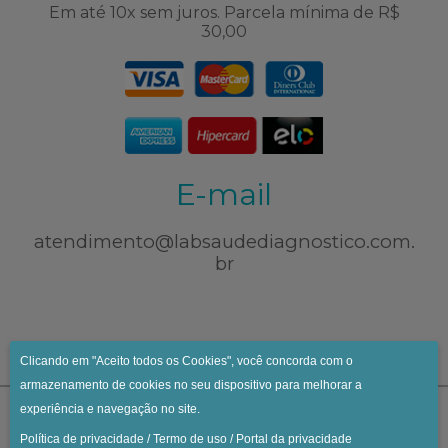
Em até 10x sem juros. Parcela mínima de R$
30,00
E-mail
atendimento@labsaudediagnostico.com.
br
Clicando em "Aceito todos os Cookies", você concorda com o
armazenamento de cookies no seu dispositivo para melhorar a
experiência e navegação no site.
Política de privacidade
/
Termo de uso
/
Portal da privacidade