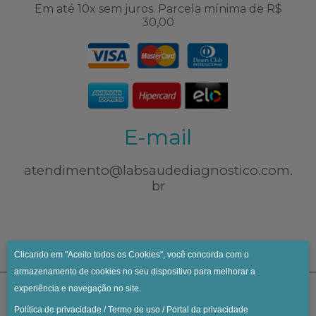
Em até 10x sem juros. Parcela mínima de R$
30,00
E-mail
atendimento@labsaudediagnostico.com.
br
Clicando em "Aceito todos os Cookies", você concorda com o
armazenamento de cookies no seu dispositivo para melhorar a
experiência e navegação no site.
Política de privacidade
/
Termo de uso
/
Portal da privacidade