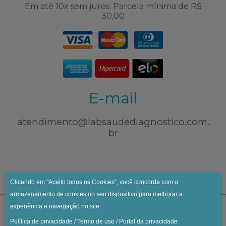
Em até 10x sem juros. Parcela mínima de R$
30,00
E-mail
atendimento@labsaudediagnostico.com.
br
Clicando em "Aceito todos os Cookies", você concorda com o
armazenamento de cookies no seu dispositivo para melhorar a
experiência e navegação no site.
Política de privacidade
/
Termo de uso
/
Portal da privacidade