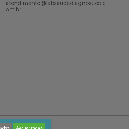
atendimento@labsaudediagnostico.c
om.br
ncias
Aceitar todos