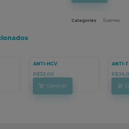
Categories
Exames
cionados
ANTI-HCV
ANTI-
R$
32,00
R$
34,
Comprar
C