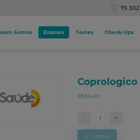
75 30
uem Somos
Exames
Testes
Check-Ups
Coprologico 
R$
34,00
-
+
Comprar