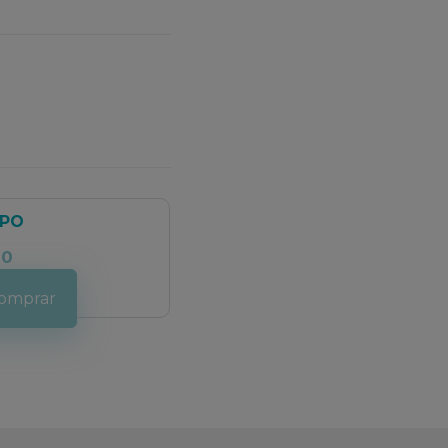
TPO
00
omprar