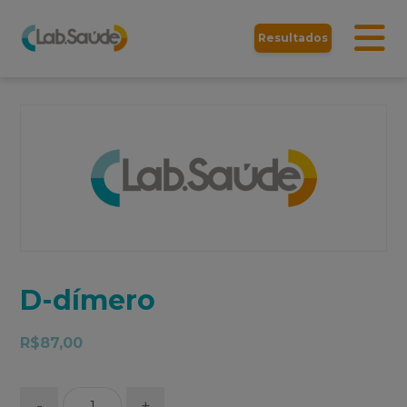
Resultados
D-dímero
R$
87,00
-
+