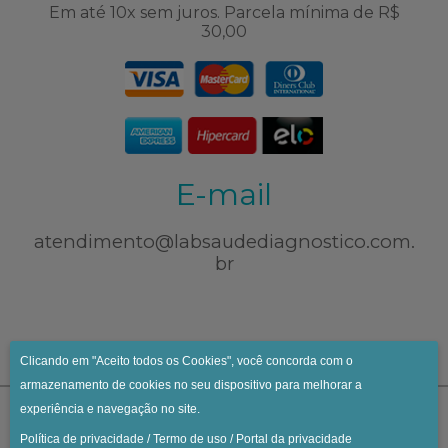
Em até 10x sem juros. Parcela mínima de R$
30,00
E-mail
atendimento@labsaudediagnostico.com.
br
Clicando em "Aceito todos os Cookies", você concorda com o
armazenamento de cookies no seu dispositivo para melhorar a
experiência e navegação no site.
Política de privacidade
/
Termo de uso
/
Portal da privacidade