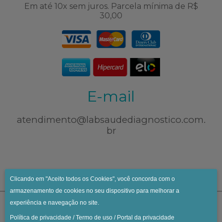
Em até 10x sem juros. Parcela mínima de R$
30,00
E-mail
atendimento@labsaudediagnostico.com.
br
Clicando em "Aceito todos os Cookies", você concorda com o
armazenamento de cookies no seu dispositivo para melhorar a
experiência e navegação no site.
Política de privacidade
/
Termo de uso
/
Portal da privacidade