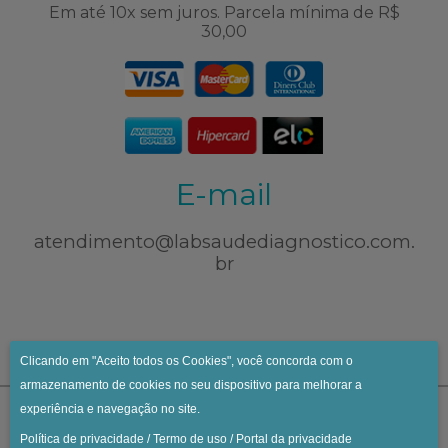
Em até 10x sem juros. Parcela mínima de R$
30,00
E-mail
atendimento@labsaudediagnostico.com.
br
Clicando em "Aceito todos os Cookies", você concorda com o
armazenamento de cookies no seu dispositivo para melhorar a
experiência e navegação no site.
Política de privacidade
/
Termo de uso
/
Portal da privacidade