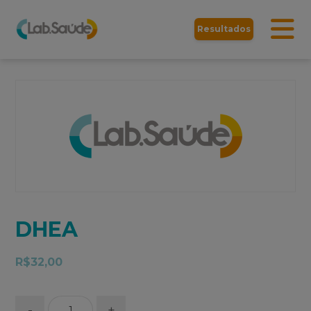
Resultados
DHEA
R$
32,00
-
+