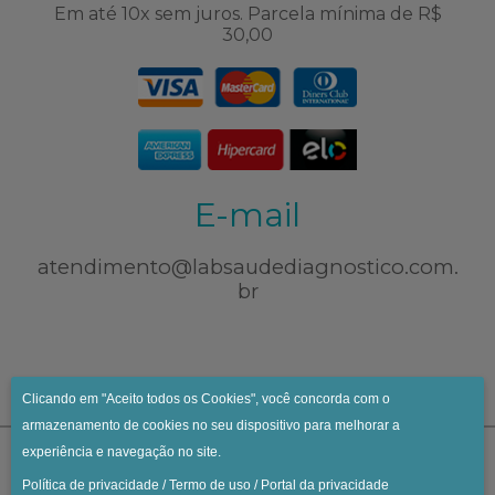
Em até 10x sem juros. Parcela mínima de R$
30,00
E-mail
atendimento@labsaudediagnostico.com.
br
Clicando em "Aceito todos os Cookies", você concorda com o
armazenamento de cookies no seu dispositivo para melhorar a
experiência e navegação no site.
Política de privacidade
/
Termo de uso
/
Portal da privacidade