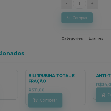
-
+
Comprar
Categories
Exames
cionados
BILIRRUBINA TOTAL E
ANTI-
FRAÇÃO
R$
34,
R$
11,00
C
Comprar