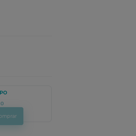
TPO
00
omprar