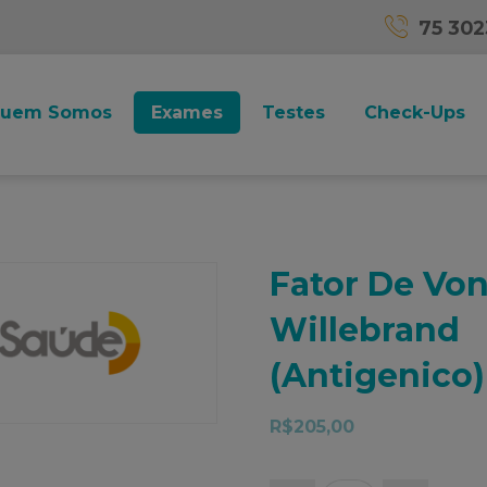
75 30
uem Somos
Exames
Testes
Check-Ups
Fator De Vo
Willebrand
(Antigenico)
R$
205,00