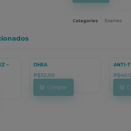
Categories
Exames
cionados
EZ –
DHEA
ANTI-
R$
32,00
R$
40,
Comprar
C