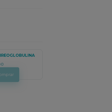
TIREOGLOBULINA
00
omprar