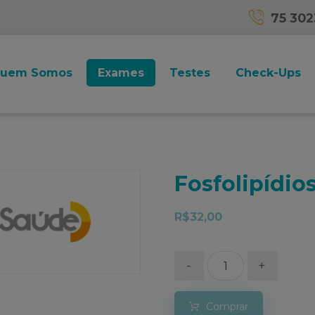
75 30
uem Somos
Exames
Testes
Check-Ups
Fosfolipídio
R$
32,00
-
+
Comprar