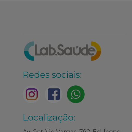
Redes sociais:
Localização:
Av. Getúlio Vargas, 792, Ed. Ícone