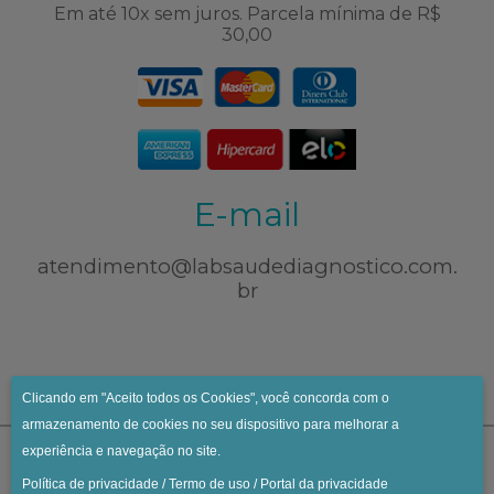
Em até 10x sem juros. Parcela mínima de R$
30,00
E-mail
atendimento@labsaudediagnostico.com.
br
Clicando em "Aceito todos os Cookies", você concorda com o
armazenamento de cookies no seu dispositivo para melhorar a
experiência e navegação no site.
Política de privacidade
/
Termo de uso
/
Portal da privacidade