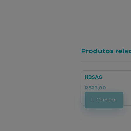
Produtos rela
HBSAG
R$
23,00
Comprar