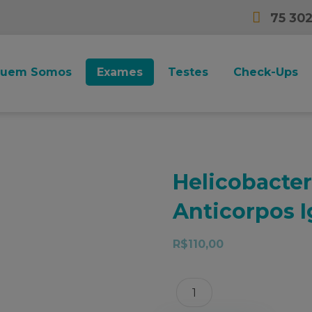
75 30
uem Somos
Exames
Testes
Check-Ups
Helicobacter
Anticorpos I
R$
110,00