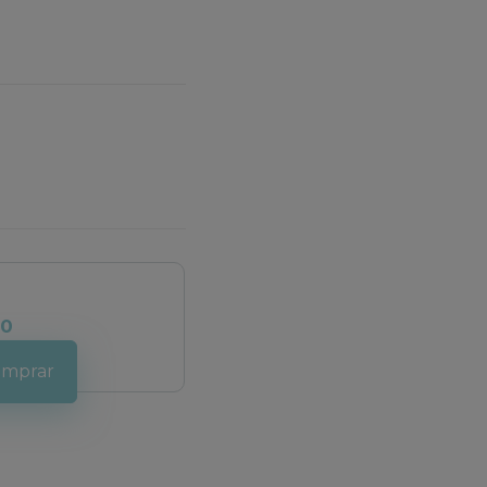
00
mprar