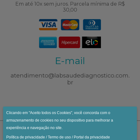
Em até 10x sem juros. Parcela mínima de R$
30,00
E-mail
atendimento@labsaudediagnostico.com.
br
Clicando em "Aceito todos os Cookies", você concorda com o
armazenamento de cookies no seu dispositivo para melhorar a
experiência e navegação no site.
Política de privacidade
/
Termo de uso
/
Portal da privacidade