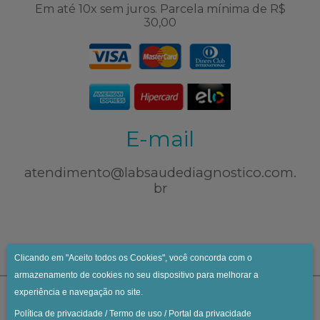
Em até 10x sem juros. Parcela mínima de R$
30,00
E-mail
atendimento@labsaudediagnostico.com.
br
Clicando em "Aceito todos os Cookies", você concorda com o
armazenamento de cookies no seu dispositivo para melhorar a
experiência e navegação no site.
Política de privacidade
/
Termo de uso
/
Portal da privacidade