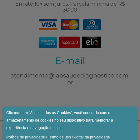
Em até 10x sem juros. Parcela mínima de R$
30,00
E-mail
atendimento@labsaudediagnostico.com.
br
Clicando em "Aceito todos os Cookies", você concorda com o
armazenamento de cookies no seu dispositivo para melhorar a
experiência e navegação no site.
Política de privacidade
/
Termo de uso
/
Portal da privacidade