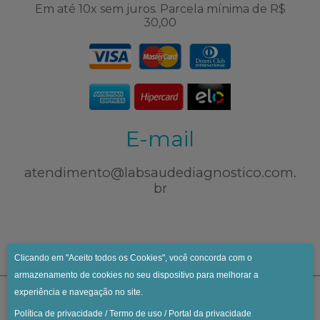
Em até 10x sem juros. Parcela mínima de R$
30,00
E-mail
atendimento@labsaudediagnostico.com.
br
Clicando em "Aceito todos os Cookies", você concorda com o
armazenamento de cookies no seu dispositivo para melhorar a
experiência e navegação no site.
Política de privacidade
/
Termo de uso
/
Portal da privacidade