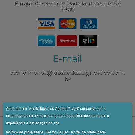
Em até 10x sem juros. Parcela mínima de R$
30,00
E-mail
atendimento@labsaudediagnostico.com.
br
Clicando em "Aceito todos os Cookies", você concorda com o
armazenamento de cookies no seu dispositivo para melhorar a
experiência e navegação no site.
Política de privacidade
/
Termo de uso
/
Portal da privacidade