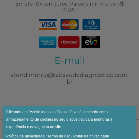
Em até 10x sem juros. Parcela mínima de R$
30,00
E-mail
atendimento@labsaudediagnostico.com.
br
Clicando em "Aceito todos os Cookies", você concorda com o
armazenamento de cookies no seu dispositivo para melhorar a
experiência e navegação no site.
Política de privacidade
/
Termo de uso
/
Portal da privacidade