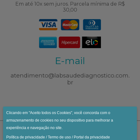
Em até 10x sem juros. Parcela mínima de R$
30,00
E-mail
atendimento@labsaudediagnostico.com.
br
Clicando em "Aceito todos os Cookies", você concorda com o
armazenamento de cookies no seu dispositivo para melhorar a
experiência e navegação no site.
Política de privacidade
/
Termo de uso
/
Portal da privacidade