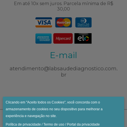
Em até 10x sem juros. Parcela mínima de R$
30,00
E-mail
atendimento@labsaudediagnostico.com.
br
Clicando em "Aceito todos os Cookies", você concorda com o
armazenamento de cookies no seu dispositivo para melhorar a
experiência e navegação no site.
Política de privacidade
/
Termo de uso
/
Portal da privacidade