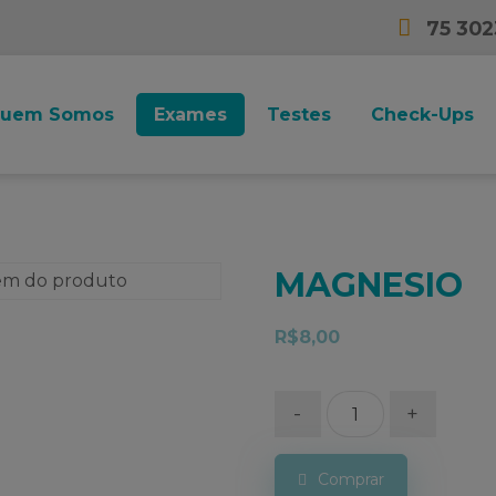
75 30
uem Somos
Exames
Testes
Check-Ups
MAGNESIO
R$
8,00
-
+
Comprar