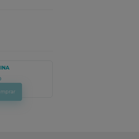
INA
0
mprar