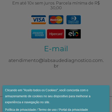
Em até 10x sem juros. Parcela mínima de R$
30,00
E-mail
atendimento@labsaudediagnostico.com.
br
Clicando em "Aceito todos os Cookies", você concorda com o
armazenamento de cookies no seu dispositivo para melhorar a
experiência e navegação no site.
Política de privacidade
/
Termo de uso
/
Portal da privacidade