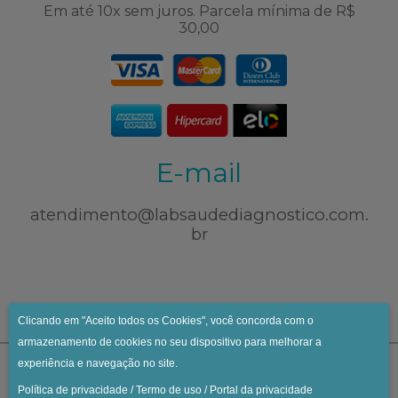
Em até 10x sem juros. Parcela mínima de R$
30,00
E-mail
atendimento@labsaudediagnostico.com.
br
Clicando em "Aceito todos os Cookies", você concorda com o
armazenamento de cookies no seu dispositivo para melhorar a
experiência e navegação no site.
Política de privacidade
/
Termo de uso
/
Portal da privacidade