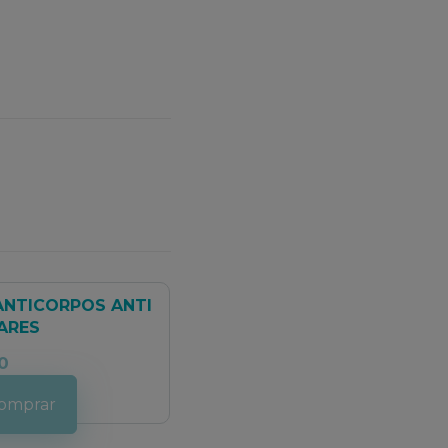
 ANTICORPOS ANTI
ARES
0
omprar