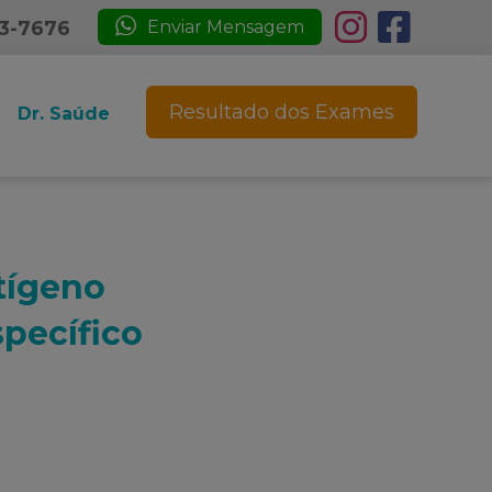
23-7676
Enviar Mensagem
Resultado dos Exames
Dr. Saúde
ntígeno
specífico