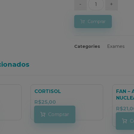
-
+
Comprar
Categories
Exames
cionados
CORTISOL
FAN –
NUCLE
R$
25,00
R$
21,0
Comprar
C