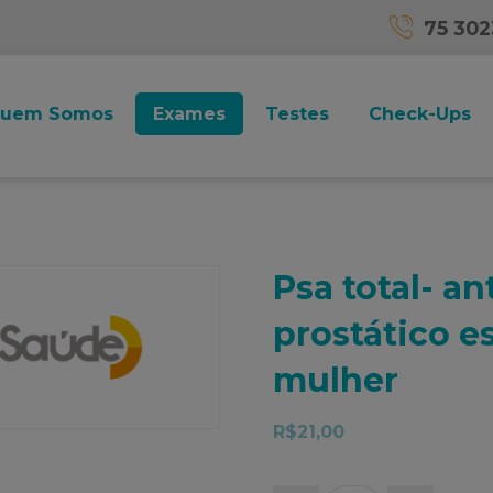
75 30
uem Somos
Exames
Testes
Check-Ups
Psa total- a
prostático e
mulher
R$
21,00