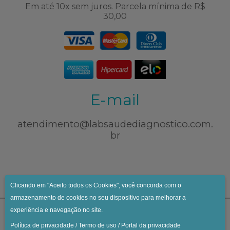
Em até 10x sem juros. Parcela mínima de R$
30,00
E-mail
atendimento@labsaudediagnostico.com.
br
Clicando em "Aceito todos os Cookies", você concorda com o
armazenamento de cookies no seu dispositivo para melhorar a
experiência e navegação no site.
Política de privacidade
/
Termo de uso
/
Portal da privacidade