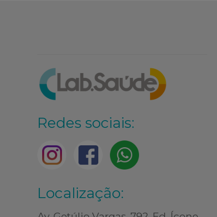
Redes sociais:
Localização:
Av. Getúlio Vargas, 792, Ed. Ícone