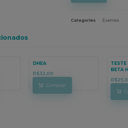
Categories
Exames
cionados
DHEA
TESTE 
BETA 
R$
32,00
R$
25,
Comprar
C