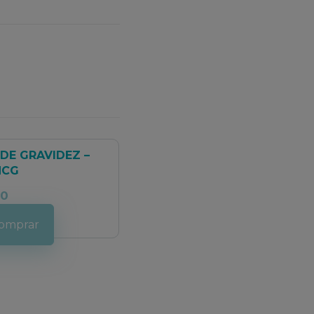
DE GRAVIDEZ –
HCG
00
omprar