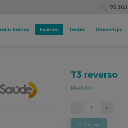
75 30
uem Somos
Exames
Testes
Check-Ups
T3 reverso
R$
48,00
-
+
Comprar