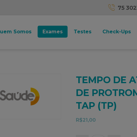
75 30
uem Somos
Exames
Testes
Check-Ups
TEMPO DE A
DE PROTROM
TAP (TP)
R$
21,00