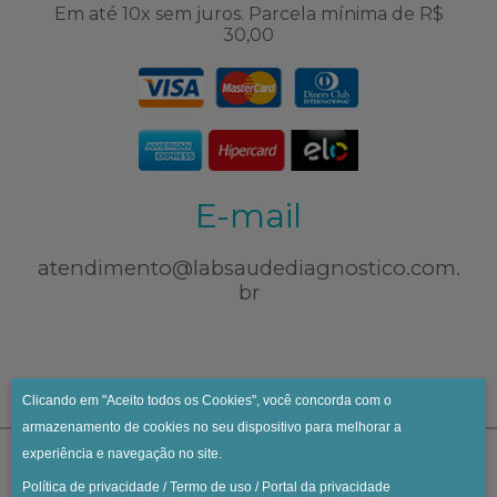
Em até 10x sem juros. Parcela mínima de R$
30,00
E-mail
atendimento@labsaudediagnostico.com.
br
Clicando em "Aceito todos os Cookies", você concorda com o
armazenamento de cookies no seu dispositivo para melhorar a
experiência e navegação no site.
Política de privacidade
/
Termo de uso
/
Portal da privacidade