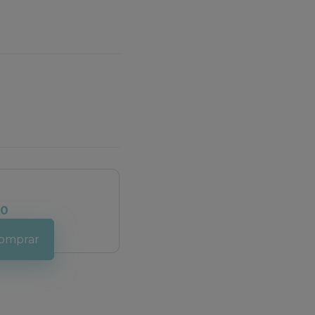
00
omprar