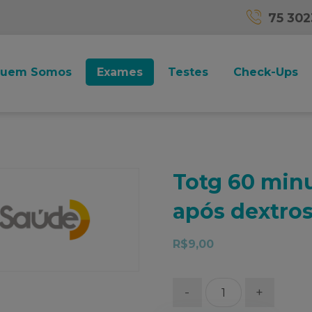
75 30
uem Somos
Exames
Testes
Check-Ups
Totg 60 minu
após dextros
R$
9,00
-
+