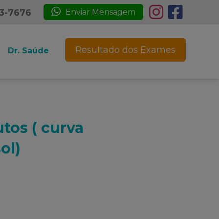
23-7676
Enviar Mensagem
Resultado dos Exames
Dr. Saúde
tos ( curva
ol)