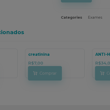
Categories
Exames
cionados
creatinina
ANTI-
R$
7,00
R$
34,
Comprar
C