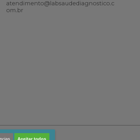
atendimento@labsaudediagnostico.c
om.br
ncias
Aceitar todos