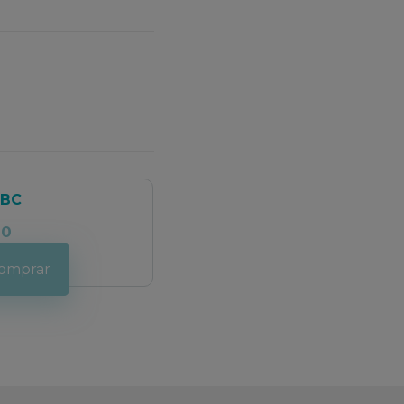
HBC
00
omprar