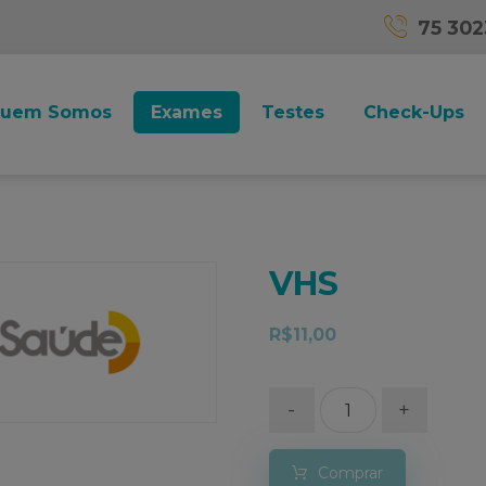
75 30
uem Somos
Exames
Testes
Check-Ups
VHS
R$
11,00
-
+
Comprar