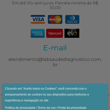
Em até 10x sem juros. Parcela mínima de R$
30,00
E-mail
atendimento@labsaudediagnostico.com.
br
Clicando em "Aceito todos os Cookies", você concorda com o
armazenamento de cookies no seu dispositivo para melhorar a
experiência e navegação no site.
Política de privacidade
/
Termo de uso
/
Portal da privacidade