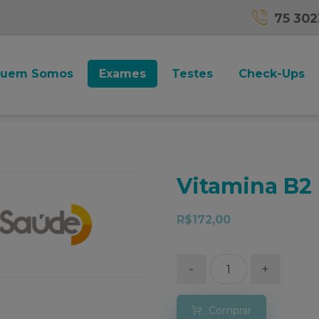
75 30
uem Somos
Exames
Testes
Check-Ups
Vitamina B2
R$
172,00
-
+
Comprar