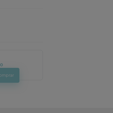
00
omprar