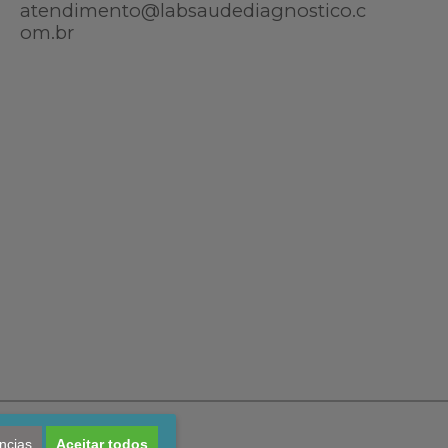
atendimento@labsaudediagnostico.c
om.br
ncias
Aceitar todos