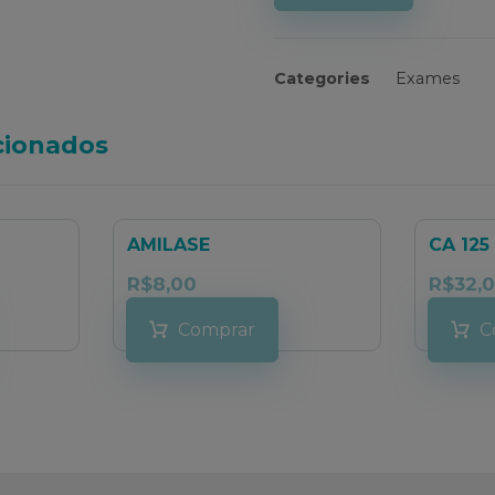
Categories
Exames
cionados
AMILASE
CA 125
R$
8,00
R$
32,
Comprar
C