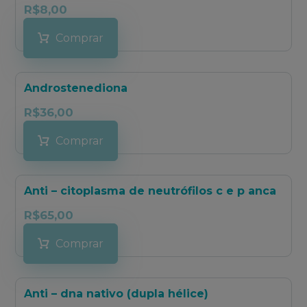
R$
8,00
Comprar
Androstenediona
R$
36,00
Comprar
Anti – citoplasma de neutrófilos c e p anca
R$
65,00
Comprar
Anti – dna nativo (dupla hélice)