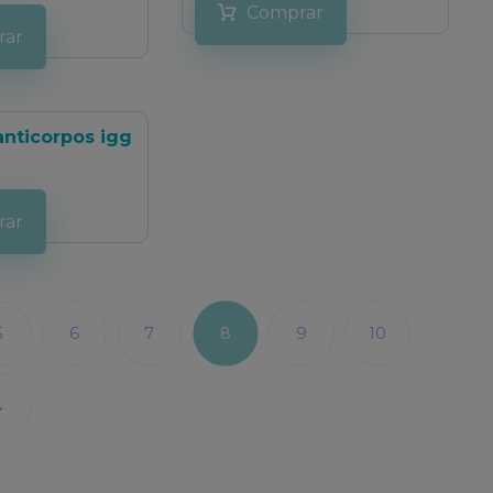
Comprar
rar
anticorpos igg
rar
5
6
7
8
9
10
→