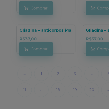
Comprar
Comp
Gliadina – anticorpos iga
Gliadina – 
R$
37,00
R$
37,00
Comprar
Comp
←
1
2
3
…
11
…
18
19
20