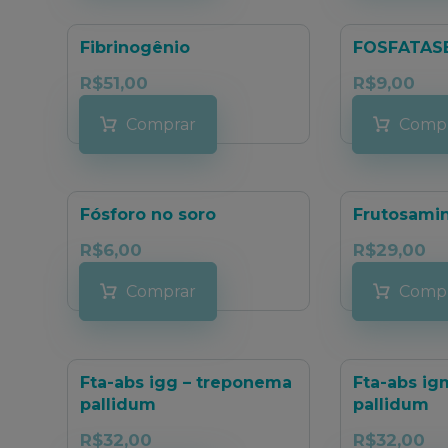
Fibrinogênio
FOSFATAS
R$
51,00
R$
9,00
Comprar
Comp
Fósforo no soro
Frutosami
R$
6,00
R$
29,00
Comprar
Comp
Fta-abs igg – treponema
Fta-abs ig
pallidum
pallidum
R$
32,00
R$
32,00