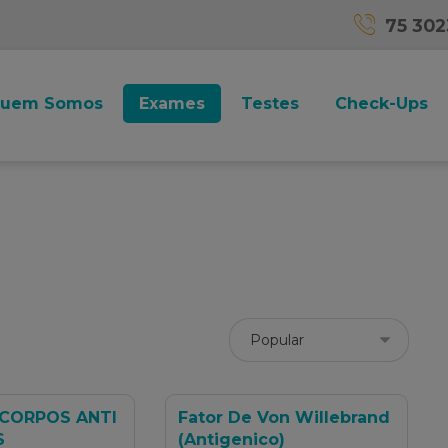
75 30
uem Somos
Exames
Testes
Check-Ups
ICORPOS ANTI
Fator De Von Willebrand
S
(Antigenico)