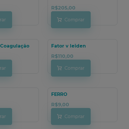
R$
205,00
rar
Comprar
 Coagulação
Fator v leiden
R$
110,00
rar
Comprar
FERRO
R$
9,00
rar
Comprar