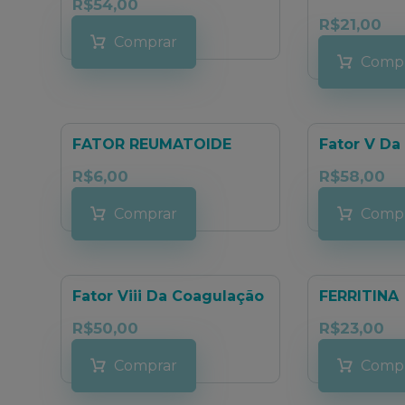
R$
54,00
R$
21,00
Comprar
Comp
FATOR REUMATOIDE
Fator V Da
R$
6,00
R$
58,00
Comprar
Comp
Fator Viii Da Coagulação
FERRITINA
R$
50,00
R$
23,00
Comprar
Comp