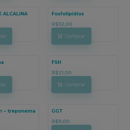
E ALCALINA
Fosfolipídios
R$
32,00
rar
Comprar
na
FSH
R$
21,00
rar
Comprar
m – treponema
GGT
R$
9,00